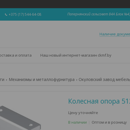
Папернянский сельсовет 84А Блок №4,
+375 (17) 544-64-08
Наличие докум
оставка и оплата
Наш новый интернет-магазин ckmf.by
уги
Механизмы и металлофурнитура
Окуловский завод мебел
Колесная опора 51
Цену уточняйте
Оптом и в розницу
В наличии