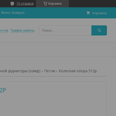
15 отзывов
Корзина
 Минск, Беларусь
Корзина
ентов
График работы
ьной фурнитуры (озмф)
Петли
Колесная опора 512р
2Р