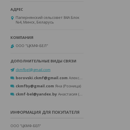
Папернянский сельсовет 84А Блок
№4, Минск, Беларусь
ООО "ЦКМФ-БЕЛ"
ckmfbel@gmail.com
borovski.ckmf@gmail.com
Александр (Розница)
ckmfby@gmail.com
Яна (Розница)
ckmf-bel@yandex.by
Анастасия (Опт)
ИНФОРМАЦИЯ ДЛЯ ПОКУПАТЕЛЯ
ООО "ЦКМФ-БЕЛ"