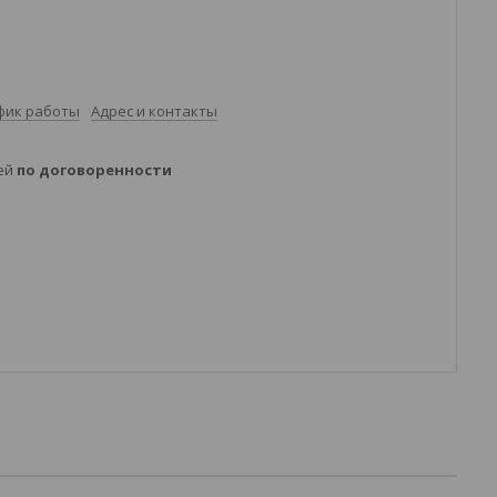
фик работы
Адрес и контакты
ней
по договоренности