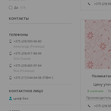
+375 (29) 9
Да
17
КОНТАКТЫ
+375 (29) 930-66-80
Александр (Розница)
+375 (29) 617-88-69
Зоя (Ткани)
+375 (29) 663-97-84
Яна (Розница)
Поликатон
Офис
+375 (17) 544-64-08
Цену уто
В наличии
Т
Производитель
цкмф-бел
+375 (29) 9