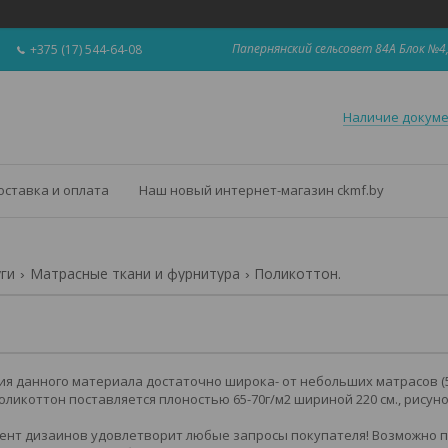
Папернянский сельсовет 84А Блок №4,
+375 (17) 544-64-08
Наличие докум
оставка и оплата
Наш новый интернет-магазин ckmf.by
уги
Матрасные ткани и фурнитура
Поликоттон.
я данного материала достаточно широка- от небольших матрасов (5-
оликоттон поставляется плоностью 65-70г/м2 шириной 220 см., рисун
нт дизаинов удовлетворит любые запросы покупателя! Возможно п