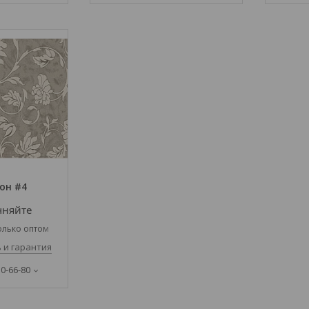
он #4
чняйте
олько оптом
 и гарантия
30-66-80