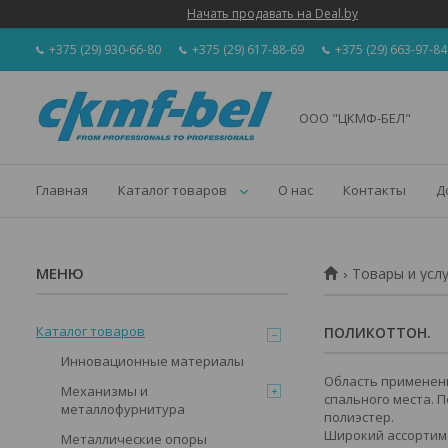
Начать продавать на Deal.by
+375 (29) 930-66-80
+375 (29) 617-88-69
+375 (29) 663-97-84
ООО "ЦКМФ-БЕЛ"
Главная
Каталог товаров
О нас
Контакты
Д
Товары и усл
Каталог товаров
ПОЛИКОТТОН.
Инновационные материалы
Область применени
Механизмы и
спального места. П
металлофурнитура
полиэстер.
Широкий ассортиме
Металлические опоры