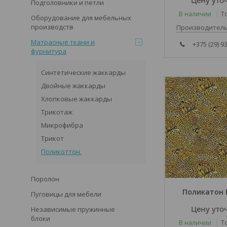
Цену уто
Подголовники и петли
В наличии
Т
Оборудование для мебельных
производств
Производитель
Матрасные ткани и
+375 (29) 9
фурнитура
Синтетические жаккарды
Двойные жаккарды
Хлопковые жаккарды
Трикотаж
Микрофибра
Трикот
Поликоттон.
Поролон
Поликатон B
Пуговицы для мебели
Цену уто
Независимые пружинные
блоки
В наличии
Т