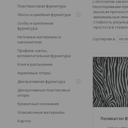
с логотипом заказч
Пластмассовая фурнитура
Неоспоримыми пре
-высокая прочност
Ленты и швейная фурнитура
-минимальные лин
-стойкость рисунка
Скобы и крепежная
-простота в стежк
фурнитура
Нетканые материалы и
наполнители
Профиля, канты,
вспомогательная фурнитура
Клея и распыление
Акриловые опоры
Декоративная фурнитура
Декоративные пластиковые
опоры
Кроватные основания
Упаковочные материалы
Поликатон BL
Картон