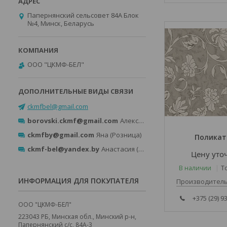
Папернянский сельсовет 84А Блок
№4, Минск, Беларусь
ООО "ЦКМФ-БЕЛ"
ckmfbel@gmail.com
borovski.ckmf@gmail.com
Александр (Розница)
ckmfby@gmail.com
Яна (Розница)
Поликат
ckmf-bel@yandex.by
Анастасия (Опт)
Цену уто
В наличии
Т
ИНФОРМАЦИЯ ДЛЯ ПОКУПАТЕЛЯ
Производитель
+375 (29) 9
ООО "ЦКМФ-БЕЛ"
223043 РБ, Минская обл., Минский р-н,
Папернянский с/с, 84А-3