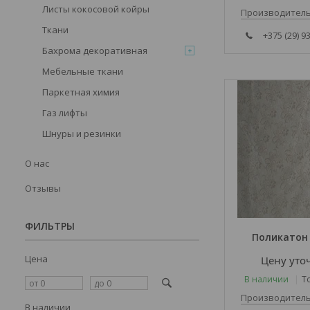
Листы кокосовой койры
Производитель
Ткани
+375 (29) 9
Бахрома декоративная
Мебельные ткани
Паркетная химия
Газ лифты
Шнуры и резинки
О нас
Отзывы
ФИЛЬТРЫ
Поликатон 
Цена
Цену уто
В наличии
Т
Производитель
В наличии