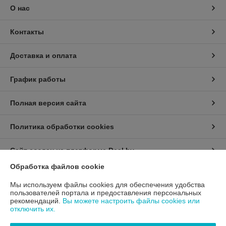
О нас
Контакты
Доставка и оплата
График работы
Полная версия сайта
Политика обработки cookies
Сайт создан на платформе Deal.by
Обработка файлов cookie
Информация для покупателя
Мы используем файлы cookies для обеспечения удобства
пользователей портала и предоставления персональных
Юридическое лицо:
ООО "ЦКМФ-БЕЛ"
рекомендаций.
Вы можете настроить файлы cookies или
223043 РБ, Минская обл., Минский р-н, Папернянский с/с, 84А-3
отключить их.
Регистрационный номер ЕГР: 192922947