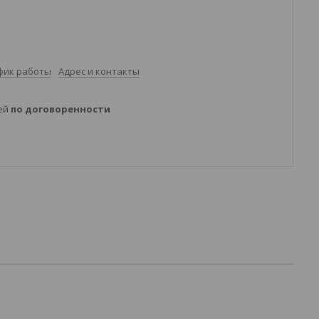
фик работы
Адрес и контакты
ней
по договоренности