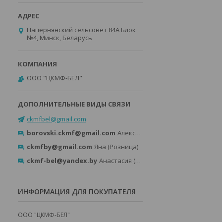
Папернянский сельсовет 84А Блок
№4, Минск, Беларусь
ООО "ЦКМФ-БЕЛ"
ckmfbel@gmail.com
borovski.ckmf@gmail.com
Александр (Розница)
ckmfby@gmail.com
Яна (Розница)
ckmf-bel@yandex.by
Анастасия (Опт)
ИНФОРМАЦИЯ ДЛЯ ПОКУПАТЕЛЯ
ООО "ЦКМФ-БЕЛ"