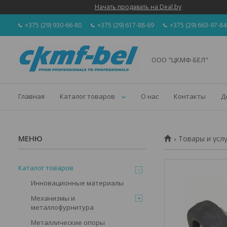
Начать продавать на Deal.by
+375 (29) 930-66-80
+375 (29) 617-88-69
+375 (29) 663-97-84
ООО "ЦКМФ-БЕЛ"
Главная
Каталог товаров
О нас
Контакты
Д
Товары и усл
Каталог товаров
Инновационные материалы
Механизмы и
металлофурнитура
Металлические опоры