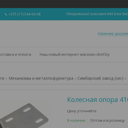
Папернянский сельсовет 84А Блок №4,
+375 (17) 544-64-08
Наличие докум
оставка и оплата
Наш новый интернет-магазин ckmf.by
уги
Механизмы и металлофурнитура
Симбирский завод (сис)
Колесная опора 41
Цену уточняйте
Оптом и в розницу
В наличии