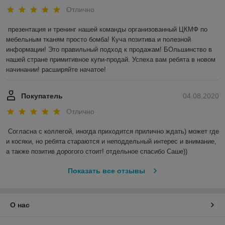
Отлично
презентация и тренинг нашей команды организованный ЦКМФ по 
мебельным тканям просто бомба! Куча позитива и полезной 
информации! Это правильный подход к продажам! БОльшинство в 
нашей стране примитивное купи-продай. Успеха вам ребята в новом 
начинании! расширяйте начатое!
Покупатель
04.08.2020
Отлично
Согласна с коллегой, иногда приходится прилично ждать) может где 
и косяки, но ребята стараются и неподдельный интерес и внимание, 
а также позитив дорогого стоит! отдельное спасибо Саше)) 
Показать все отзывы
О нас