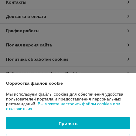
Контакты
Доставка и оплата
График работы
Полная версия сайта
Политика обработки cookies
Сайт создан на платформе Deal.by
Обработка файлов cookie
Информация для покупателя
Мы используем файлы cookies для обеспечения удобства
пользователей портала и предоставления персональных
Юридическое лицо:
ООО "ЦКМФ-БЕЛ"
рекомендаций.
Вы можете настроить файлы cookies или
223043 РБ, Минская обл., Минский р-н, Папернянский с/с, 84А-3
отключить их.
Регистрационный номер ЕГР: 192922947
Принять
УНП: 192922947
Регистрационный орган: Мингорисполком