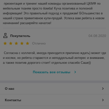
презентация и тренинг нашей команды организованный ЦКМФ по 
мебельным тканям просто бомба! Куча позитива и полезной 
информации! Это правильный подход к продажам! БОльшинство в 
нашей стране примитивное купи-продай. Успеха вам ребята в новом 
начинании! расширяйте начатое!
Покупатель
04.08.2020
Отлично
Согласна с коллегой, иногда приходится прилично ждать) может где 
и косяки, но ребята стараются и неподдельный интерес и внимание, 
а также позитив дорогого стоит! отдельное спасибо Саше)) 
Показать все отзывы
О нас
Контакты