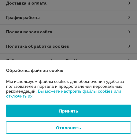
Доставка и оплата
График работы
Полная версия сайта
Политика обработки cookies
Сайт создан на платформе Deal.by
Обработка файлов cookie
Информация для покупателя
Мы используем файлы cookies для обеспечения удобства
пользователей портала и предоставления персональных
Юридическое лицо:
ООО "ЦКМФ-БЕЛ"
рекомендаций.
Вы можете настроить файлы cookies или
223043 РБ, Минская обл., Минский р-н, Папернянский с/с, 84А-3
отключить их.
Регистрационный номер ЕГР: 192922947
Принять
УНП: 192922947
Регистрационный орган: Мингорисполком
Отклонить
Дата регистрации компании: 31.05.2017