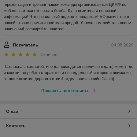
презентация и тренинг нашей команды организованный ЦКМФ по 
мебельным тканям просто бомба! Куча позитива и полезной 
информации! Это правильный подход к продажам! БОльшинство в 
нашей стране примитивное купи-продай. Успеха вам ребята в новом 
начинании! расширяйте начатое!
Покупатель
04.08.2020
Отлично
Согласна с коллегой, иногда приходится прилично ждать) может где 
и косяки, но ребята стараются и неподдельный интерес и внимание, 
а также позитив дорогого стоит! отдельное спасибо Саше)) 
Показать все отзывы
О нас
Контакты