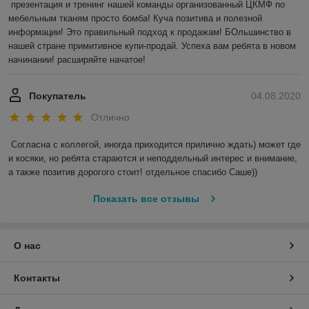
презентация и тренинг нашей команды организованный ЦКМФ по 
мебельным тканям просто бомба! Куча позитива и полезной 
информации! Это правильный подход к продажам! БОльшинство в 
нашей стране примитивное купи-продай. Успеха вам ребята в новом 
начинании! расширяйте начатое!
Покупатель
04.08.2020
Отлично
Согласна с коллегой, иногда приходится прилично ждать) может где 
и косяки, но ребята стараются и неподдельный интерес и внимание, 
а также позитив дорогого стоит! отдельное спасибо Саше)) 
Показать все отзывы
О нас
Контакты