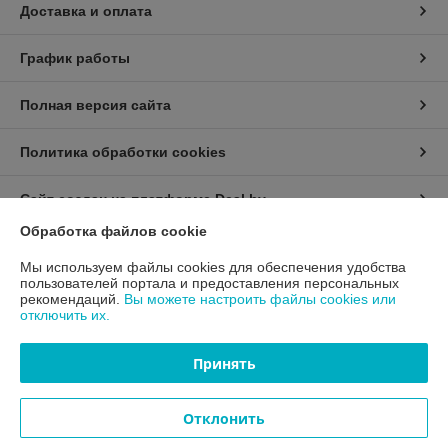
Доставка и оплата
График работы
Полная версия сайта
Политика обработки cookies
Сайт создан на платформе Deal.by
Обработка файлов cookie
Информация для покупателя
Мы используем файлы cookies для обеспечения удобства
пользователей портала и предоставления персональных
Юридическое лицо:
ООО "ЦКМФ-БЕЛ"
рекомендаций.
Вы можете настроить файлы cookies или
223043 РБ, Минская обл., Минский р-н, Папернянский с/с, 84А-3
отключить их.
Регистрационный номер ЕГР: 192922947
Принять
УНП: 192922947
Регистрационный орган: Мингорисполком
Отклонить
Дата регистрации компании: 31.05.2017