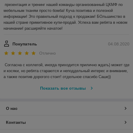
презентация и тренинг нашей команды организованный ЦКМФ по 
мебельным тканям просто бомба! Куча позитива и полезной 
информации! Это правильный подход к продажам! БОльшинство в 
нашей стране примитивное купи-продай. Успеха вам ребята в новом 
начинании! расширяйте начатое!
Покупатель
04.08.2020
Отлично
Согласна с коллегой, иногда приходится прилично ждать) может где 
и косяки, но ребята стараются и неподдельный интерес и внимание, 
а также позитив дорогого стоит! отдельное спасибо Саше)) 
Показать все отзывы
О нас
Контакты