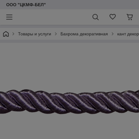
ООО "ЦКМФ-БЕЛ"
Товары и услуги
Бахрома декоративная
кант деко