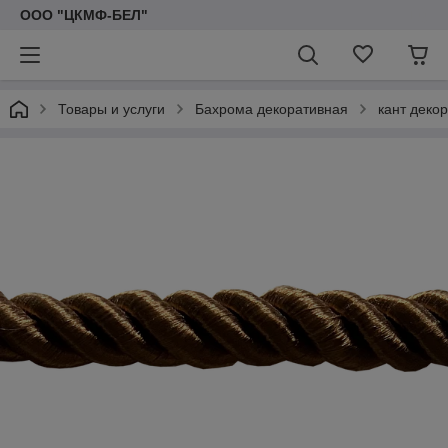
ООО "ЦКМФ-БЕЛ"
Товары и услуги
Бахрома декоративная
кант деко