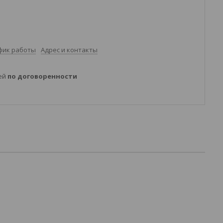
фик работы
Адрес и контакты
ней
по договоренности