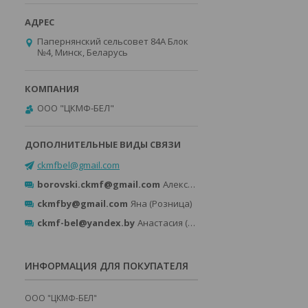
Папернянский сельсовет 84А Блок
№4, Минск, Беларусь
ООО "ЦКМФ-БЕЛ"
ckmfbel@gmail.com
borovski.ckmf@gmail.com
Александр (Розница)
ckmfby@gmail.com
Яна (Розница)
ckmf-bel@yandex.by
Анастасия (Опт)
ИНФОРМАЦИЯ ДЛЯ ПОКУПАТЕЛЯ
ООО "ЦКМФ-БЕЛ"