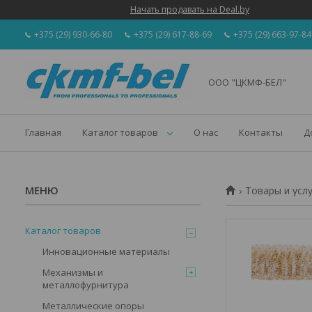
Начать продавать на Deal.by
+375 (29) 930-66-80
+375 (29) 617-88-69
+375 (29) 663-97-84
ООО "ЦКМФ-БЕЛ"
Главная
Каталог товаров
О нас
Контакты
Д
Товары и усл
Каталог товаров
Инновационные материалы
Механизмы и
металлофурнитура
Металлические опоры