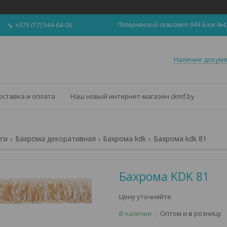
Папернянский сельсовет 84А Блок №4,
+375 (17) 544-64-08
Наличие докум
оставка и оплата
Наш новый интернет-магазин ckmf.by
уги
Бахрома декоративная
Бахрома kdk
Бахрома kdk 81
Бахрома KDK 81
Цену уточняйте
Оптом и в розницу
В наличии