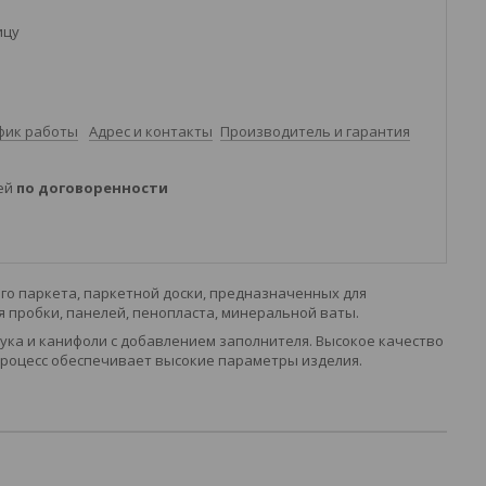
ицу
фик работы
Адрес и контакты
Производитель и гарантия
ней
по договоренности
го паркета, паркетной доски, предназначенных для
 пробки, панелей, пенопласта, минеральной ваты.
чука и канифоли с добавлением заполнителя. Высокое качество
процесс обеспечивает высокие параметры изделия.