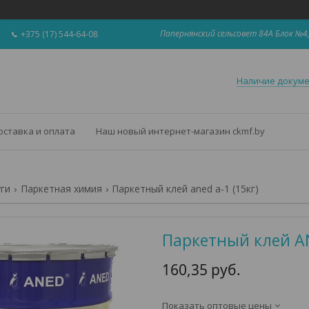
Папернянский сельсовет 84А Блок №4,
+375 (17) 544-64-08
Наличие докум
оставка и оплата
Наш новый интернет-магазин ckmf.by
уги
Паркетная химия
Паркетный клей aned a-1 (15кг)
Паркетный клей AN
160,35
руб.
Показать оптовые цены