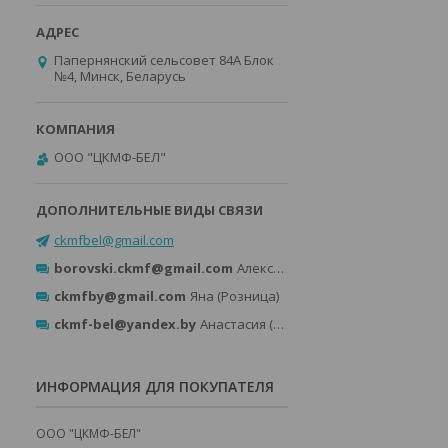
Папернянский сельсовет 84А Блок
№4, Минск, Беларусь
ООО "ЦКМФ-БЕЛ"
ckmfbel@gmail.com
borovski.ckmf@gmail.com
Александр (Розница)
ckmfby@gmail.com
Яна (Розница)
ckmf-bel@yandex.by
Анастасия (Опт)
ИНФОРМАЦИЯ ДЛЯ ПОКУПАТЕЛЯ
ООО "ЦКМФ-БЕЛ"