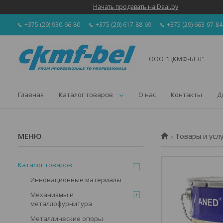
Начать продавать на Deal.by
+375 (29) 930-66-80
+375 (29) 617-88-69
+375 (29) 663-97-84
ООО "ЦКМФ-БЕЛ"
Главная
Каталог товаров
О нас
Контакты
Д
Товары и усл
Каталог товаров
Инновационные материалы
Механизмы и
металлофурнитура
Металлические опоры